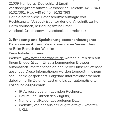
21039 Hamburg, Deutschland Email:
vossbeck@rechtsanwalt-vossbeck.de, Telefon: +49 (0)40 –
51327361, Fax: +49 (0)40 - 51327363
Der/die betriebliche Datenschutzbeauftragte von
Rechtsanwalt Voßbeck ist unter der o.g. Anschrift, zu Hd.
Herrn Voßbeck, beziehungsweise unter
vossbeck@rechtsanwalt-vossbeck.de erreichbar.
2. Erhebung und Speicherung personenbezogener
Daten sowie Art und Zweck von deren Verwendung
a) Beim Besuch der Website
Beim Aufrufen unserer
Website
www.xyrechtsanwaelte.de
werden durch den auf
Ihrem Endgerät zum Einsatz kommenden Browser
automatisch Informationen an den Server unserer Website
gesendet. Diese Informationen werden temporär in einem
sog. Logfile gespeichert. Folgende Informationen werden
dabei ohne Ihr Zutun erfasst und bis zur automatisierten
Löschung gespeichert:
IP-Adresse des anfragenden Rechners,
Datum und Uhrzeit des Zugriffs,
Name und URL der abgerufenen Datei,
Website, von der aus der Zugriff erfolgt (Referrer-
URL),